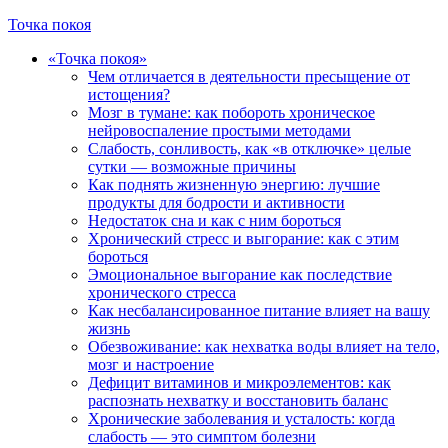
Точка покоя
«Точка покоя»
Чем отличается в деятельности пресыщение от
истощения?
Мозг в тумане: как побороть хроническое
нейровоспаление простыми методами
Слабость, сонливость, как «в отключке» целые
сутки — возможные причины
Как поднять жизненную энергию: лучшие
продукты для бодрости и активности
Недостаток сна и как с ним бороться
Хронический стресс и выгорание: как с этим
бороться
Эмоциональное выгорание как последствие
хронического стресса
Как несбалансированное питание влияет на вашу
жизнь
Обезвоживание: как нехватка воды влияет на тело,
мозг и настроение
Дефицит витаминов и микроэлементов: как
распознать нехватку и восстановить баланс
Хронические заболевания и усталость: когда
слабость — это симптом болезни