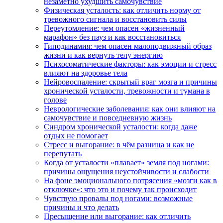
незаметно ухудшить самочувствие
Физическая усталость: как отличить норму от
тревожного сигнала и восстановить силы
Переутомление: чем опасен «жизненный
марафон» без пауз и как восстановиться
Гиподинамия: чем опасен малоподвижный образ
жизни и как вернуть телу энергию
Психосоматические факторы: как эмоции и стресс
влияют на здоровье тела
Нейровоспаление: скрытый враг мозга и причины
хронической усталости, тревожности и тумана в
голове
Неврологические заболевания: как они влияют на
самочувствие и повседневную жизнь
Синдром хронической усталости: когда даже
отдых не помогает
Стресс и выгорание: в чём разница и как не
перепутать
Когда от усталости «плавает» земля под ногами:
причины ощущения неустойчивости и слабости
На фоне эмоционального потрясения «мозги как в
отключке»: что это и почему так происходит
Чувствую провалы под ногами: возможные
причины и что делать
Пресыщение или выгорание: как отличить