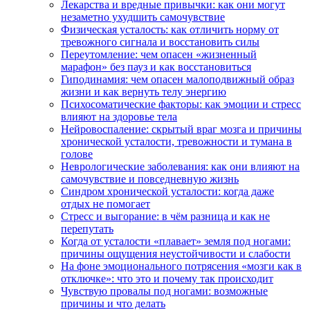
Лекарства и вредные привычки: как они могут
незаметно ухудшить самочувствие
Физическая усталость: как отличить норму от
тревожного сигнала и восстановить силы
Переутомление: чем опасен «жизненный
марафон» без пауз и как восстановиться
Гиподинамия: чем опасен малоподвижный образ
жизни и как вернуть телу энергию
Психосоматические факторы: как эмоции и стресс
влияют на здоровье тела
Нейровоспаление: скрытый враг мозга и причины
хронической усталости, тревожности и тумана в
голове
Неврологические заболевания: как они влияют на
самочувствие и повседневную жизнь
Синдром хронической усталости: когда даже
отдых не помогает
Стресс и выгорание: в чём разница и как не
перепутать
Когда от усталости «плавает» земля под ногами:
причины ощущения неустойчивости и слабости
На фоне эмоционального потрясения «мозги как в
отключке»: что это и почему так происходит
Чувствую провалы под ногами: возможные
причины и что делать