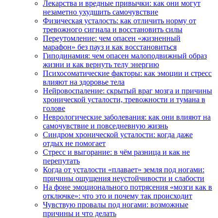
Лекарства и вредные привычки: как они могут
незаметно ухудшить самочувствие
Физическая усталость: как отличить норму от
тревожного сигнала и восстановить силы
Переутомление: чем опасен «жизненный
марафон» без пауз и как восстановиться
Гиподинамия: чем опасен малоподвижный образ
жизни и как вернуть телу энергию
Психосоматические факторы: как эмоции и стресс
влияют на здоровье тела
Нейровоспаление: скрытый враг мозга и причины
хронической усталости, тревожности и тумана в
голове
Неврологические заболевания: как они влияют на
самочувствие и повседневную жизнь
Синдром хронической усталости: когда даже
отдых не помогает
Стресс и выгорание: в чём разница и как не
перепутать
Когда от усталости «плавает» земля под ногами:
причины ощущения неустойчивости и слабости
На фоне эмоционального потрясения «мозги как в
отключке»: что это и почему так происходит
Чувствую провалы под ногами: возможные
причины и что делать