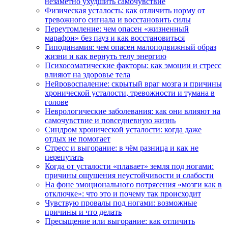
незаметно ухудшить самочувствие
Физическая усталость: как отличить норму от
тревожного сигнала и восстановить силы
Переутомление: чем опасен «жизненный
марафон» без пауз и как восстановиться
Гиподинамия: чем опасен малоподвижный образ
жизни и как вернуть телу энергию
Психосоматические факторы: как эмоции и стресс
влияют на здоровье тела
Нейровоспаление: скрытый враг мозга и причины
хронической усталости, тревожности и тумана в
голове
Неврологические заболевания: как они влияют на
самочувствие и повседневную жизнь
Синдром хронической усталости: когда даже
отдых не помогает
Стресс и выгорание: в чём разница и как не
перепутать
Когда от усталости «плавает» земля под ногами:
причины ощущения неустойчивости и слабости
На фоне эмоционального потрясения «мозги как в
отключке»: что это и почему так происходит
Чувствую провалы под ногами: возможные
причины и что делать
Пресыщение или выгорание: как отличить