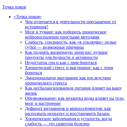
Точка покоя
«Точка покоя»
Чем отличается в деятельности пресыщение от
истощения?
Мозг в тумане: как побороть хроническое
нейровоспаление простыми методами
Слабость, сонливость, как «в отключке» целые
сутки — возможные причины
Как поднять жизненную энергию: лучшие
продукты для бодрости и активности
Недостаток сна и как с ним бороться
Хронический стресс и выгорание: как с этим
бороться
Эмоциональное выгорание как последствие
хронического стресса
Как несбалансированное питание влияет на вашу
жизнь
Обезвоживание: как нехватка воды влияет на тело,
мозг и настроение
Дефицит витаминов и микроэлементов: как
распознать нехватку и восстановить баланс
Хронические заболевания и усталость: когда
слабость — это симптом болезни