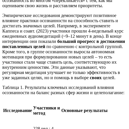
осознанность во многом «перекликается» с тем, как мы
оцениваем свою жизнь и расставляем приоритеты.
Эмпирические исследования демонстрируют позитивное
влияние практики осознанности на способность ставить и
достигать значимых целей. Например, в эксперименте
Каппеса и соавт. (2023) участники прошли 4‑недельный курс
ежедневных аудиомедитаций (~9–12 минут в день). В конце
интервенции они показали
больший прогресс в достижении
поставленных целей
по сравнению с контрольной группой.
Кроме того, в группе осознанности выросла автономная
мотивация при формулировании новых целей – то есть
участники стали чаще ставить цель, соответствующую их
внутренним ценностям. Эти данные указывают, что
регулярная медитация улучшает не только эффективность в
уже заданных целях, но и помощь в выборе
своих
целей.
Таблица 1. Результаты ключевых исследований влияния
осознанности на баланс разных сфер жизни и целеполагание:
Участники и
Исследование
Основные результаты
метод
228 чел.; 4