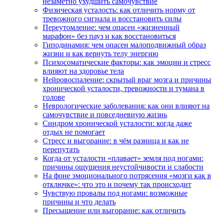
незаметно ухудшить самочувствие
Физическая усталость: как отличить норму от
тревожного сигнала и восстановить силы
Переутомление: чем опасен «жизненный
марафон» без пауз и как восстановиться
Гиподинамия: чем опасен малоподвижный образ
жизни и как вернуть телу энергию
Психосоматические факторы: как эмоции и стресс
влияют на здоровье тела
Нейровоспаление: скрытый враг мозга и причины
хронической усталости, тревожности и тумана в
голове
Неврологические заболевания: как они влияют на
самочувствие и повседневную жизнь
Синдром хронической усталости: когда даже
отдых не помогает
Стресс и выгорание: в чём разница и как не
перепутать
Когда от усталости «плавает» земля под ногами:
причины ощущения неустойчивости и слабости
На фоне эмоционального потрясения «мозги как в
отключке»: что это и почему так происходит
Чувствую провалы под ногами: возможные
причины и что делать
Пресыщение или выгорание: как отличить