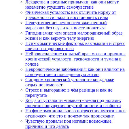
Лекарства и вредные привычки: как они могут
незаметно ухудшить самочувствие
Физическая усталость: как отличить норму от
тревожного сигнала и восстановить силы
Переутомление: чем опасен «жизненный
марафон» без пауз и как восстановиться
Гиподинамия: чем опасен малоподвижный образ
жизни и как вернуть телу энергию
Психосоматические факторы: как эмоции и стресс
влияют на здоровье тела
Нейровоспаление: скрытый враг мозга и причины
хронической усталости, тревожности и тумана в
голове
Неврологические заболевания: как они влияют на
самочувствие и повседневную жизнь
Синдром хронической усталости: когда даже
отдых не помогает
Стресс и выгорание: в чём разница и как не
перепутать
Когда от усталости «плавает» земля под ногами:
причины ощущения неустойчивости и слабости
На фоне эмоционального потрясения «мозги как в
отключке»: что это и почему так происходит
Чувствую провалы под ногами: возможные
причины и что делать