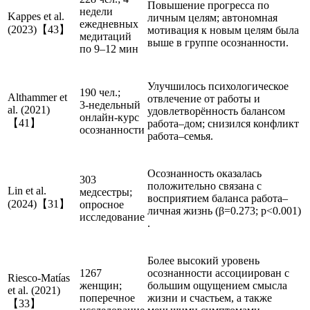
Повышение прогресса по
недели
Kappes et al.
личным целям; автономная
ежедневных
(2023)【43】
мотивация к новым целям была
медитаций
выше в группе осознанности​.
по 9–12 мин
Улучшилось психологическое
190 чел.;
Althammer et
отвлечение от работы и
3‑недельный
al. (2021)
удовлетворённость балансом
онлайн-курс
【41】
работа–дом; снизился конфликт
осознанности
работа–семья.
Осознанность оказалась
303
положительно связана с
Lin et al.
медсестры;
восприятием баланса работа–
(2024)【31】
опросное
личная жизнь (β=0.273; p<0.001)​
исследование
.
Более высокий уровень
1267
осознанности ассоциирован с
Riesco-Matías
женщин;
большим ощущением смысла
et al. (2021)
поперечное
жизни и счастьем, а также
【33】