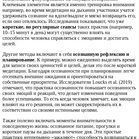
Ключевым элементом является именно тренировка внимания:
например, во время медитации на дыхании участники учатся
удерживать сознание на вдохе/выдохе и мягко возвращать его,
если оно отвлеклось. Исследования показывают, что уже
короткие, но регулярные сеансы
таких практик (например,
10–15 минут в день) могут существенно влиять на
способности человека справляться с эмоциями и достигать
целей.
Другие методы включают в себя
осознанную рефлексию и
планирование
. К примеру, можно ежедневно выделять время
для записи своих ценностей и целей, делая это после короткой
медитации. Благодаря осознанности при планировании легче
отсеивать внешние ожидания и ориентироваться на
собственные приоритеты. Исследователи Loucks et al. (2019)
отмечают, что практика осознанности повышает осознанность
своих эмоций и реакций, что делает изменения поведения
более успешными. То есть когда человек замечает, как эмоции
влияют на его решения, он может скорректировать их в
соответствии со своими истинными целями.
Также полезно включать моменты внимательности в
повседневную жизнь: осознанное питание, прогулки и
короткие паузы на дыхание в течение дня. Эти простые
практики непрерывно «закаляют» способность возвращаться к