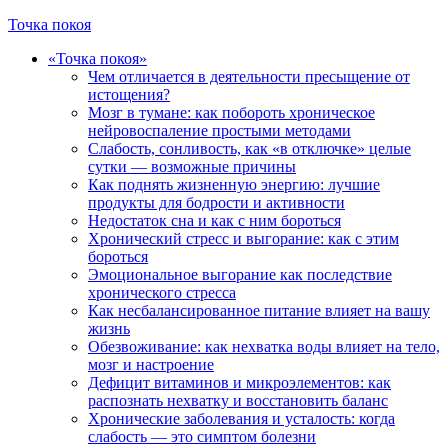
Точка покоя
«Точка покоя»
Чем отличается в деятельности пресыщение от
истощения?
Мозг в тумане: как побороть хроническое
нейровоспаление простыми методами
Слабость, сонливость, как «в отключке» целые
сутки — возможные причины
Как поднять жизненную энергию: лучшие
продукты для бодрости и активности
Недостаток сна и как с ним бороться
Хронический стресс и выгорание: как с этим
бороться
Эмоциональное выгорание как последствие
хронического стресса
Как несбалансированное питание влияет на вашу
жизнь
Обезвоживание: как нехватка воды влияет на тело,
мозг и настроение
Дефицит витаминов и микроэлементов: как
распознать нехватку и восстановить баланс
Хронические заболевания и усталость: когда
слабость — это симптом болезни