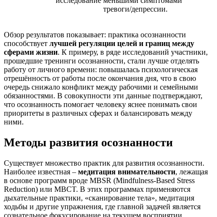
исследование
меньшими симптомами
тревоги/депрессии.
Обзор результатов показывает: практика осознанности
способствует
лучшей регуляции целей и границ между
сферами жизни
. К примеру, в ряде исследований участники,
прошедшие тренинги осознанности, стали лучше отделять
работу от личного времени: повышалась психологическая
отрешённость от работы после окончания дня, что в свою
очередь снижало конфликт между рабочими и семейными
обязанностями​. В совокупности эти данные подтверждают,
что осознанность помогает человеку яснее понимать свои
приоритеты в различных сферах и балансировать между
ними.
Методы развития осознанности
Существует множество практик для развития осознанности.
Наиболее известная –
медитация внимательности
, лежащая
в основе программ вроде MBSR (Mindfulness-Based Stress
Reduction) или MBCT. В этих программах применяются
дыхательные практики, «сканирование тела», медитация
ходьбы и другие упражнения, где главной задачей является
сознательное фокусирование на текущем восприятии.