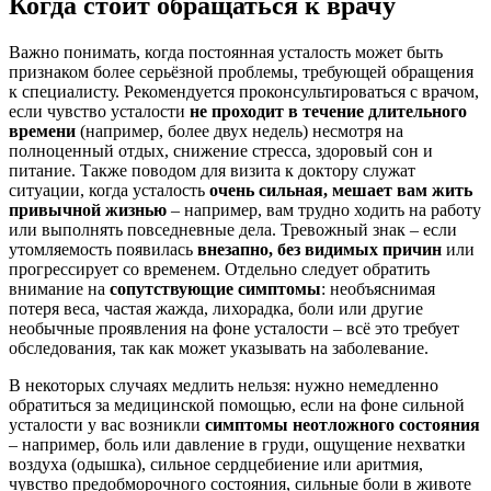
Когда стоит обращаться к врачу
Важно понимать, когда постоянная усталость может быть
признаком более серьёзной проблемы, требующей обращения
к специалисту. Рекомендуется проконсультироваться с врачом,
если чувство усталости
не проходит в течение длительного
времени
(например, более двух недель) несмотря на
полноценный отдых, снижение стресса, здоровый сон и
питание
. Также поводом для визита к доктору служат
ситуации, когда усталость
очень сильная, мешает вам жить
привычной жизнью
– например, вам трудно ходить на работу
или выполнять повседневные дела
. Тревожный знак – если
утомляемость появилась
внезапно, без видимых причин
или
прогрессирует со временем. Отдельно следует обратить
внимание на
сопутствующие симптомы
: необъяснимая
потеря веса, частая жажда, лихорадка, боли или другие
необычные проявления на фоне усталости – всё это требует
обследования, так как может указывать на заболевание.
В некоторых случаях медлить нельзя: нужно немедленно
обратиться за медицинской помощью, если на фоне сильной
усталости у вас возникли
симптомы неотложного состояния
– например, боль или давление в груди, ощущение нехватки
воздуха (одышка), сильное сердцебиение или аритмия,
чувство предобморочного состояния, сильные боли в животе