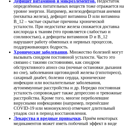
Дефицит витаминов и микроэлементов.
Недостаток
определённых питательных веществ тоже отражается на
уровне энергии. Например, железодефицитная анемия
(нехватка железа), дефицит витамина D или витамина
B_12 – частые скрытые причины хронической
усталости
. При недостатке железа снижается доставка
кислорода к тканям (что проявляется слабостью и
сонливостью), а дефициты витаминов D и B_12
нарушают работу обменных и нервных процессов,
поддерживающих бодрость.
Хронические заболевания
.
Множество болезней могут
вызывать синдром постоянной усталости. Часто это
связано с такими состояниями, как синдром
обструктивного апноэ сна (ночные остановки дыхания
во сне), заболевания щитовидной железы (гипотиреоз),
сахарный диабет, болезни сердца, хронические
инфекции или воспалительные заболевания,
аутоиммунные расстройства и др
. Нередко постоянная
усталость сопровождает также депрессию и тревожные
расстройства
. Кроме того, многие переболевшие
вирусными инфекциями (например, перенёсшие
COVID-19 или мононуклеоз) отмечают длительный
упадок сил в период восстановления.
Лекарства и вредные привычки
.
Приём некоторых
медикаментов может иметь побочный эффект в виде