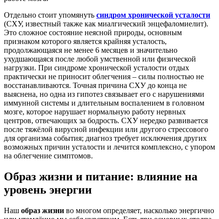
Отдельно стоит упомянуть
синдром хронической усталости
(СХУ, известный также как миалгический энцефаломиелит).
Это сложное состояние неясной природы, основным
признаком которого является крайняя усталость,
продолжающаяся не менее 6 месяцев и значительно
ухудшающаяся после любой умственной или физической
нагрузки
. При синдроме хронической усталости отдых
практически не приносит облегчения – силы полностью не
восстанавливаются. Точная причина СХУ до конца не
выяснена, но одна из гипотез связывает его с нарушениями
иммунной системы и длительным воспалением в головном
мозге
, которое нарушает нормальную работу нервных
центров, отвечающих за бодрость. СХУ нередко развивается
после тяжёлой вирусной инфекции или другого стрессового
для организма события; диагноз требует исключения других
возможных причин усталости и лечится комплексно, с упором
на облегчение симптомов.
Образ жизни и питание: влияние на
уровень энергии
Наш
образ жизни
во многом определяет, насколько энергично