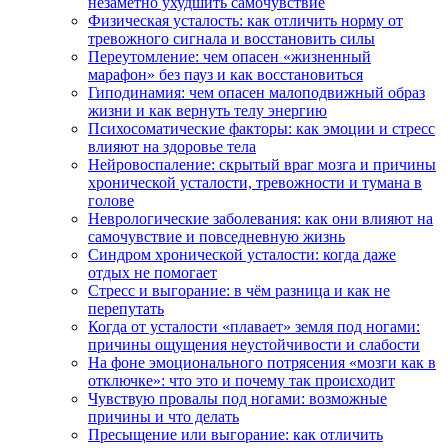
незаметно ухудшить самочувствие
Физическая усталость: как отличить норму от
тревожного сигнала и восстановить силы
Переутомление: чем опасен «жизненный
марафон» без пауз и как восстановиться
Гиподинамия: чем опасен малоподвижный образ
жизни и как вернуть телу энергию
Психосоматические факторы: как эмоции и стресс
влияют на здоровье тела
Нейровоспаление: скрытый враг мозга и причины
хронической усталости, тревожности и тумана в
голове
Неврологические заболевания: как они влияют на
самочувствие и повседневную жизнь
Синдром хронической усталости: когда даже
отдых не помогает
Стресс и выгорание: в чём разница и как не
перепутать
Когда от усталости «плавает» земля под ногами:
причины ощущения неустойчивости и слабости
На фоне эмоционального потрясения «мозги как в
отключке»: что это и почему так происходит
Чувствую провалы под ногами: возможные
причины и что делать
Пресыщение или выгорание: как отличить