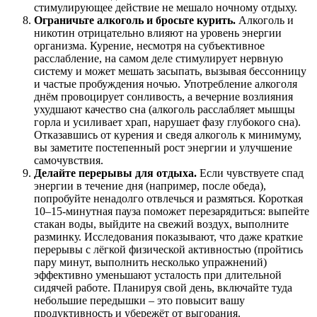
стимулирующее действие не мешало ночному отдыху.
Ограничьте алкоголь и бросьте курить.
Алкоголь и
никотин отрицательно влияют на уровень энергии
организма. Курение, несмотря на субъективное
расслабление, на самом деле стимулирует нервную
систему и может мешать засыпать, вызывая бессонницу
и частые пробуждения ночью
. Употребление алкоголя
днём провоцирует сонливость, а вечерние возлияния
ухудшают качество сна (алкоголь расслабляет мышцы
горла и усиливает храп, нарушает фазу глубокого сна)
.
Отказавшись от курения и сведя алкоголь к минимуму,
вы заметите постепенный рост энергии и улучшение
самочувствия.
Делайте перерывы для отдыха.
Если чувствуете спад
энергии в течение дня (например, после обеда),
попробуйте ненадолго отвлечься и размяться. Короткая
10–15-минутная пауза поможет перезарядиться: выпейте
стакан воды, выйдите на свежий воздух, выполните
разминку. Исследования показывают, что даже краткие
перерывы с лёгкой физической активностью (пройтись
пару минут, выполнить несколько упражнений)
эффективно уменьшают усталость при длительной
сидячей работе
. Планируя свой день, включайте туда
небольшие передышки – это повысит вашу
продуктивность и убережёт от выгорания.