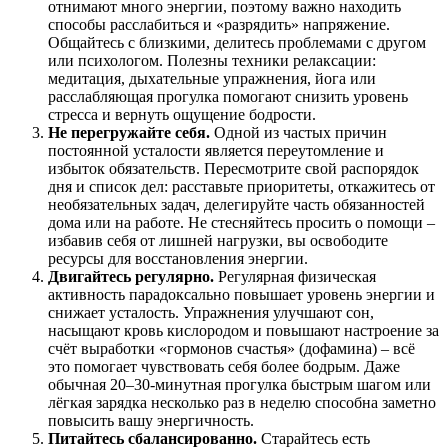
отнимают много энергии, поэтому важно находить
способы расслабиться и «разрядить» напряжение
.
Общайтесь с близкими, делитесь проблемами с другом
или психологом. Полезны техники релаксации:
медитация, дыхательные упражнения, йога или
расслабляющая прогулка помогают снизить уровень
стресса и вернуть ощущение бодрости.
Не перегружайте себя.
Одной из частых причин
постоянной усталости является переутомление и
избыток обязательств
. Пересмотрите свой распорядок
дня и список дел: расставьте приоритеты, откажитесь от
необязательных задач, делегируйте часть обязанностей
дома или на работе. Не стесняйтесь просить о помощи –
избавив себя от лишней нагрузки, вы освободите
ресурсы для восстановления энергии.
Двигайтесь регулярно.
Регулярная физическая
активность парадоксально повышает уровень энергии и
снижает усталость. Упражнения улучшают сон,
насыщают кровь кислородом и повышают настроение за
счёт выработки «гормонов счастья» (дофамина) – всё
это помогает чувствовать себя более бодрым
. Даже
обычная 20–30-минутная прогулка быстрым шагом или
лёгкая зарядка несколько раз в неделю способна заметно
повысить вашу энергичность.
Питайтесь сбалансированно.
Старайтесь есть