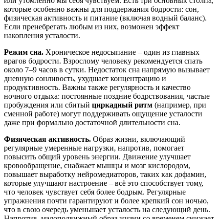
или утомлённо мы себя чувствуем. Есть три основных столпа,
которые особенно важны для поддержания бодрости: сон,
физическая активность и питание (включая водный баланс).
Если пренебрегать любым из них, возможен эффект
накопления усталости.
Режим сна.
Хроническое недосыпание – один из главных
врагов бодрости. Взрослому человеку рекомендуется спать
около 7–9 часов в сутки
. Недостаток сна напрямую вызывает
дневную сонливость, ухудшает концентрацию и
продуктивность. Важны также регулярность и качество
ночного отдыха: постоянные поздние бодрствования, частые
пробуждения или сбитый
циркадный ритм
(например, при
сменной работе) могут поддерживать ощущение усталости
даже при формально достаточной длительности сна.
Физическая активность.
Образ жизни, включающий
регулярные умеренные нагрузки, напротив, помогает
повысить общий уровень энергии. Движение улучшает
кровообращение, снабжает мышцы и мозг кислородом,
повышает выработку нейромедиаторов, таких как дофамин,
которые улучшают настроение – всё это способствует тому,
что человек чувствует себя более бодрым
. Регулярные
упражнения почти гарантируют и более крепкий сон ночью,
что в свою очередь уменьшает усталость на следующий день.
Напротив, малоподвижный образ жизни со временем снижает