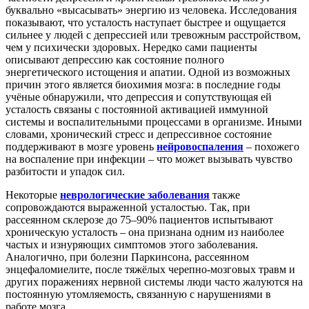
буквально «высасывать» энергию из человека. Исследования
показывают, что усталость наступает быстрее и ощущается
сильнее у людей с депрессией или тревожным расстройством,
чем у психически здоровых
. Нередко сами пациенты
описывают депрессию как состояние полного
энергетического истощения и апатии. Одной из возможных
причин этого является биохимия мозга: в последние годы
учёные обнаружили, что депрессия и сопутствующая ей
усталость связаны с постоянной активацией иммунной
системы и воспалительными процессами в организме
. Иными
словами, хронический стресс и депрессивное состояние
поддерживают в мозге уровень
нейровоспаления
– похожего
на воспаление при инфекции – что может вызывать чувство
разбитости и упадок сил.
Некоторые
неврологические заболевания
также
сопровождаются выраженной усталостью. Так, при
рассеянном склерозе до 75–90% пациентов испытывают
хроническую усталость
– она признана одним из наиболее
частых и изнуряющих симптомов этого заболевания.
Аналогично, при болезни Паркинсона, рассеянном
энцефаломиелите, после тяжёлых черепно-мозговых травм и
других поражениях нервной системы люди часто жалуются на
постоянную утомляемость, связанную с нарушениями в
работе мозга.