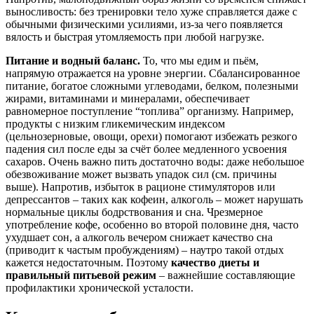
выносливость: без тренировки тело хуже справляется даже с
обычными физическими усилиями, из-за чего появляется
вялость и быстрая утомляемость при любой нагрузке.
Питание и водный баланс.
То, что мы едим и пьём,
напрямую отражается на уровне энергии. Сбалансированное
питание, богатое сложными углеводами, белком, полезными
жирами, витаминами и минералами, обеспечивает
равномерное поступление “топлива” организму. Например,
продукты с низким гликемическим индексом
(цельнозерновые, овощи, орехи) помогают избежать резкого
падения сил после еды за счёт более медленного усвоения
сахаров
. Очень важно пить достаточно воды: даже небольшое
обезвоживание может вызвать упадок сил
(см. причины
выше). Напротив, избыток в рационе стимуляторов или
депрессантов – таких как кофеин, алкоголь – может нарушать
нормальные циклы бодрствования и сна. Чрезмерное
употребление кофе, особенно во второй половине дня, часто
ухудшает сон, а алкоголь вечером снижает качество сна
(приводит к частым пробуждениям
) – наутро такой отдых
кажется недостаточным. Поэтому
качество диеты и
правильный питьевой режим
– важнейшие составляющие
профилактики хронической усталости.