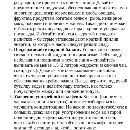
регулярно, не пропускать приёмы пищи. Давайте
предпочтение продуктам, обеспечивающим длительную
энергию: цельнозерновым кашам и хлебу, овощам,
фруктам, продуктам богатым белком (рыба, нежирное
мясо, бобовые) и полезным жирам. Такая диета поможет
избежать резких перепадов сахара в крови и упадка сил
после еды
. Избегайте избытка сладостей и сладких
напитков – быстрые углеводы дают краткий прилив
энергии, за которым часто следует резкий спад.
Поддерживайте водный баланс.
Упадок сил нередко
связан с нехваткой жидкости в организме. Пейте воду
небольшими порциями в течение дня – старайтесь
выпивать не менее 1,5–2 литров жидкости (включая чаи,
соки, супы). Даже лёгкое обезвоживание способно
вызвать чувство усталости, поэтому профилактика
обезвоживания крайне важна
. Всегда держите под рукой
бутылку воды и делайте пару глотков, как только
почувствуете жажду или снижение тонуса.
Умеренно употребляйте кофеин.
Кофеин (например,
чашка кофе или чая с утра) помогает взбодриться и
улучшить концентрацию. Но важно не злоупотреблять: в
больших дозах или при употреблении кофе во второй
половине дня кофеин может нарушить ночной сон,
вызывая бессонницу
. Старайтесь не пить кофе позднее
чем за ~6 часов до сна, чтобы остаточное