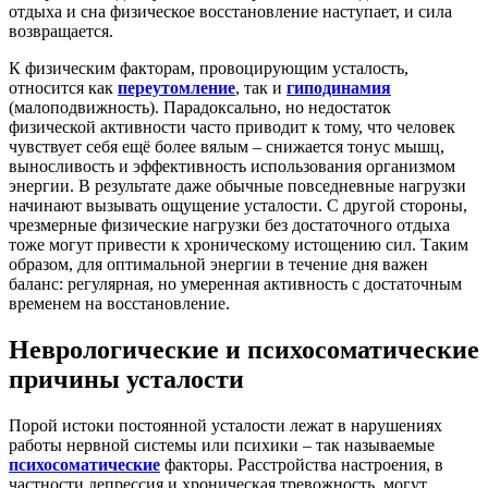
отдыха и сна физическое восстановление наступает, и сила
возвращается.
К физическим факторам, провоцирующим усталость,
относится как
переутомление
, так и
гиподинамия
(малоподвижность). Парадоксально, но недостаток
физической активности часто приводит к тому, что человек
чувствует себя ещё более вялым – снижается тонус мышц,
выносливость и эффективность использования организмом
энергии. В результате даже обычные повседневные нагрузки
начинают вызывать ощущение усталости. С другой стороны,
чрезмерные физические нагрузки без достаточного отдыха
тоже могут привести к хроническому истощению сил
. Таким
образом, для оптимальной энергии в течение дня важен
баланс: регулярная, но умеренная активность с достаточным
временем на восстановление.
Неврологические и психосоматические
причины усталости
Порой истоки постоянной усталости лежат в нарушениях
работы нервной системы или психики – так называемые
психосоматические
факторы. Расстройства настроения, в
частности депрессия и хроническая тревожность, могут