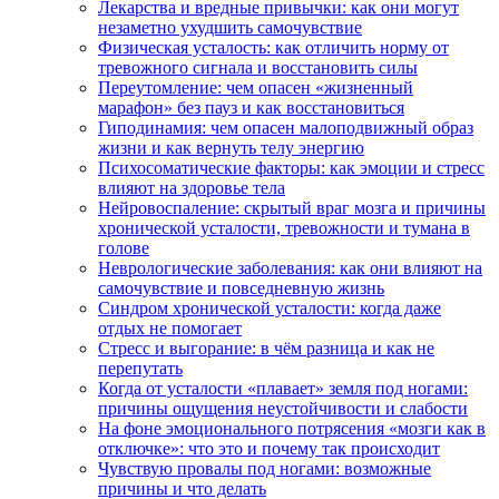
Лекарства и вредные привычки: как они могут
незаметно ухудшить самочувствие
Физическая усталость: как отличить норму от
тревожного сигнала и восстановить силы
Переутомление: чем опасен «жизненный
марафон» без пауз и как восстановиться
Гиподинамия: чем опасен малоподвижный образ
жизни и как вернуть телу энергию
Психосоматические факторы: как эмоции и стресс
влияют на здоровье тела
Нейровоспаление: скрытый враг мозга и причины
хронической усталости, тревожности и тумана в
голове
Неврологические заболевания: как они влияют на
самочувствие и повседневную жизнь
Синдром хронической усталости: когда даже
отдых не помогает
Стресс и выгорание: в чём разница и как не
перепутать
Когда от усталости «плавает» земля под ногами:
причины ощущения неустойчивости и слабости
На фоне эмоционального потрясения «мозги как в
отключке»: что это и почему так происходит
Чувствую провалы под ногами: возможные
причины и что делать