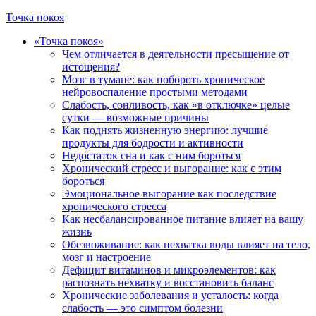
Точка покоя
«Точка покоя»
Чем отличается в деятельности пресыщение от
истощения?
Мозг в тумане: как побороть хроническое
нейровоспаление простыми методами
Слабость, сонливость, как «в отключке» целые
сутки — возможные причины
Как поднять жизненную энергию: лучшие
продукты для бодрости и активности
Недостаток сна и как с ним бороться
Хронический стресс и выгорание: как с этим
бороться
Эмоциональное выгорание как последствие
хронического стресса
Как несбалансированное питание влияет на вашу
жизнь
Обезвоживание: как нехватка воды влияет на тело,
мозг и настроение
Дефицит витаминов и микроэлементов: как
распознать нехватку и восстановить баланс
Хронические заболевания и усталость: когда
слабость — это симптом болезни