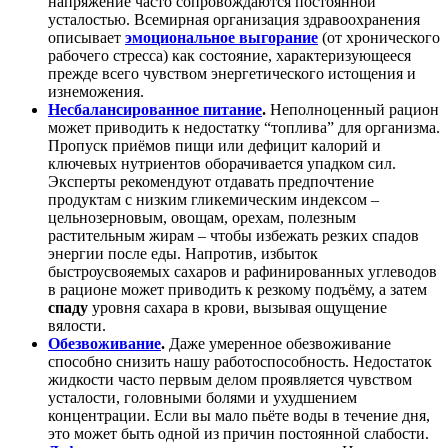
напряжение часто сопровождаются постоянной
усталостью. Всемирная организация здравоохранения
описывает
эмоциональное выгорание
(от хронического
рабочего стресса) как состояние, характеризующееся
прежде всего чувством энергетического истощения и
изнеможения
.
Несбалансированное питание
.
Неполноценный рацион
может приводить к недостатку “топлива” для организма.
Пропуск приёмов пищи или дефицит калорий и
ключевых нутриентов оборачивается упадком сил.
Эксперты рекомендуют отдавать предпочтение
продуктам с низким гликемическим индексом –
цельнозерновым, овощам, орехам, полезным
растительным жирам – чтобы избежать резких спадов
энергии после еды
. Напротив, избыток
быстроусвояемых сахаров и рафинированных углеводов
в рационе может приводить к резкому подъёму, а затем
спаду
уровня сахара в крови, вызывая ощущение
вялости.
Обезвоживание
.
Даже умеренное обезвоживание
способно снизить нашу работоспособность. Недостаток
жидкости часто первым делом проявляется чувством
усталости
, головными болями и ухудшением
концентрации. Если вы мало пьёте воды в течение дня,
это может быть одной из причин постоянной слабости.