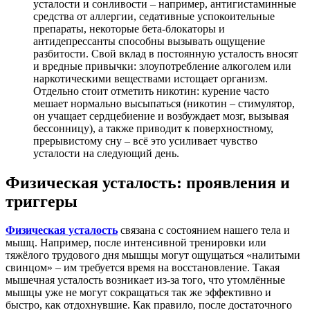
усталости и сонливости – например, антигистаминные
средства от аллергии, седативные успокоительные
препараты, некоторые бета-блокаторы и
антидепрессанты способны вызывать ощущение
разбитости
. Свой вклад в постоянную усталость вносят
и вредные привычки: злоупотребление алкоголем или
наркотическими веществами истощает организм.
Отдельно стоит отметить никотин: курение часто
мешает нормально высыпаться (никотин – стимулятор,
он учащает сердцебиение и возбуждает мозг, вызывая
бессонницу), а также приводит к поверхностному,
прерывистому сну
– всё это усиливает чувство
усталости на следующий день.
Физическая усталость: проявления и
триггеры
Физическая усталость
связана с состоянием нашего тела и
мышц. Например, после интенсивной тренировки или
тяжёлого трудового дня мышцы могут ощущаться «налитыми
свинцом» – им требуется время на восстановление. Такая
мышечная усталость возникает из-за того, что утомлённые
мышцы уже не могут сокращаться так же эффективно и
быстро, как отдохнувшие
. Как правило, после достаточного